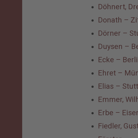
Döhnert, Dr
Donath – Zi
Dörner – St
Duysen – Be
Ecke – Berl
Ehret – Mü
Elias – Stut
Emmer, Wilh
Erbe – Eise
Fiedler, Gus