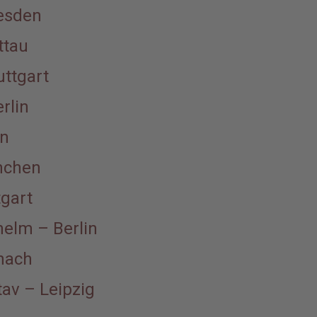
esden
ttau
uttgart
rlin
in
nchen
tgart
elm – Berlin
nach
tav – Leipzig