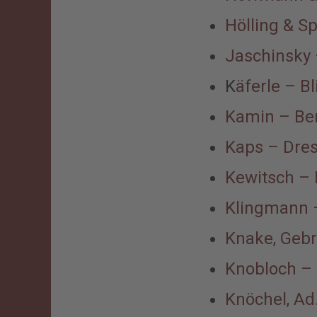
Hölling & S
Jaschinsky 
K
äferle – B
Kamin – Ber
Kaps – Dre
Kewitsch – 
Klingmann –
Knake, Gebr
Knobloch –
Knöchel, Ad.