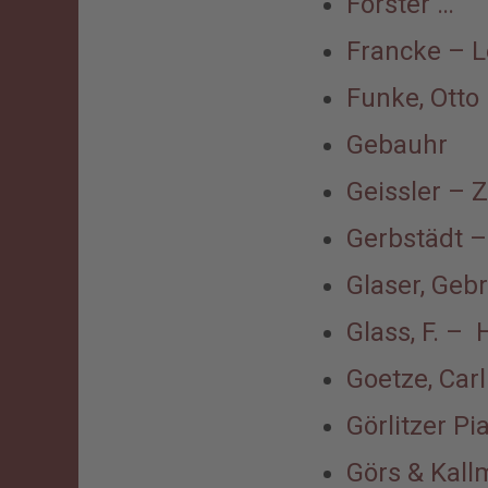
Förster …
Francke – L
Funke, Otto
Gebauhr
Geissler – Z
Gerbstädt –
Glaser, Gebr
Glass, F. – 
Goetze, Carl
Görlitzer P
Görs & Kall