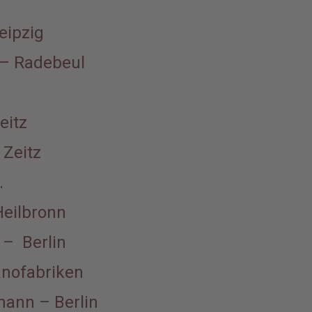
eipzig
 – Radebeul
eitz
 Zeitz
.
Heilbronn
 – Berlin
ianofabriken
mann – Berlin