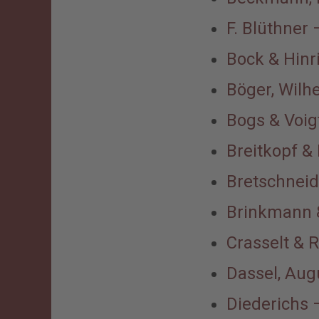
F. Blüthner 
Bock & Hin
Böger, Wilh
Bogs & Voigt
Breitkopf & 
Bretschneid
Brinkmann 
Crasselt & 
Dassel, Aug
Diederichs 