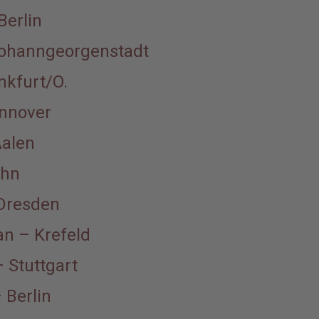
Berlin
Johanngeorgenstadt
nkfurt/O.
nnover
Aalen
ohn
 Dresden
an – Krefeld
– Stuttgart
 Berlin