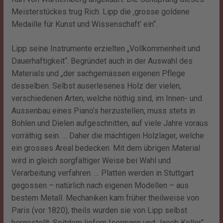
Meisterstückes trug Rich. Lipp die ‚grosse goldene
Medaille für Kunst und Wissenschaft‘ ein“.
Lipp seine Instrumente erzielten „Vollkommenheit und
Dauerhaftigkeit“. Begründet auch in der Auswahl des
Materials und „der sachgemässen eigenen Pflege
desselben. Selbst auserlesenes Holz der vielen,
verschiedenen Arten, welche nöthig sind, im Innen- und
Aussenbau eines Piano’s herzustellen, muss stets in
Bohlen und Dielen aufgeschnitten, auf viele Jahre voraus
vorräthig sein. … Daher die mächtigen Holzlager, welche
ein grosses Areal bedecken. Mit dem übrigen Material
wird in gleich sorgfältiger Weise bei Wahl und
Verarbeitung verfahren. … Platten werden in Stuttgart
gegossen – natürlich nach eigenen Modellen – aus
bestem Metall. Mechaniken kam früher theilweise von
Paris (vor 1820), theils wurden sie von Lipp selbst
hergestellt. Seitdem liefern Isermann und Jacob Keller“.