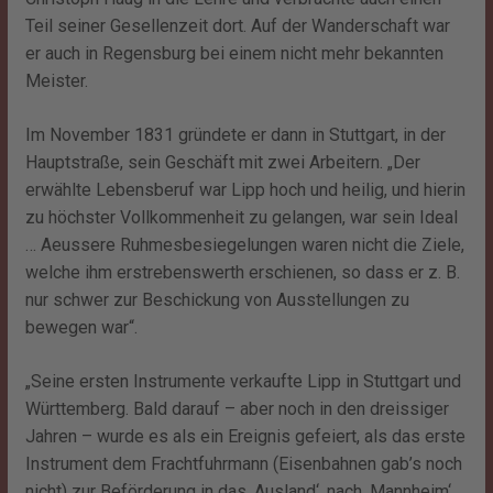
Teil seiner Gesellenzeit dort. Auf der Wanderschaft war
er auch in Regensburg bei einem nicht mehr bekannten
Meister.
Im November 1831 gründete er dann in Stuttgart, in der
Hauptstraße, sein Geschäft mit zwei Arbeitern. „Der
erwählte Lebensberuf war Lipp hoch und heilig, und hierin
zu höchster Vollkommenheit zu gelangen, war sein Ideal
… Aeussere Ruhmesbesiegelungen waren nicht die Ziele,
welche ihm erstrebenswerth erschienen, so dass er z. B.
nur schwer zur Beschickung von Ausstellungen zu
bewegen war“.
„Seine ersten Instrumente verkaufte Lipp in Stuttgart und
Württemberg. Bald darauf – aber noch in den dreissiger
Jahren – wurde es als ein Ereignis gefeiert, als das erste
Instrument dem Frachtfuhrmann (Eisenbahnen gab’s noch
nicht) zur Beförderung in das ‚Ausland‘, nach ‚Mannheim‘,