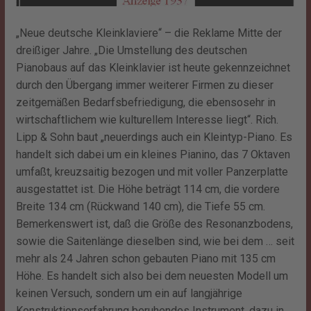
„Neue deutsche Kleinklaviere“ – die Reklame Mitte der
dreißiger Jahre. „Die Umstellung des deutschen
Pianobaus auf das Kleinklavier ist heute gekennzeichnet
durch den Übergang immer weiterer Firmen zu dieser
zeitgemäßen Bedarfsbefriedigung, die ebensosehr in
wirtschaftlichem wie kulturellem Interesse liegt“. Rich.
Lipp & Sohn baut „neuerdings auch ein Kleintyp-Piano. Es
handelt sich dabei um ein kleines Pianino, das 7 Oktaven
umfaßt, kreuzsaitig bezogen und mit voller Panzerplatte
ausgestattet ist. Die Höhe beträgt 114 cm, die vordere
Breite 134 cm (Rückwand 140 cm), die Tiefe 55 cm.
Bemerkenswert ist, daß die Größe des Resonanzbodens,
sowie die Saitenlänge dieselben sind, wie bei dem … seit
mehr als 24 Jahren schon gebauten Piano mit 135 cm
Höhe. Es handelt sich also bei dem neuesten Modell um
keinen Versuch, sondern um ein auf langjährige
Konstruktionserfahrung beruhendes Instrument, dazu in