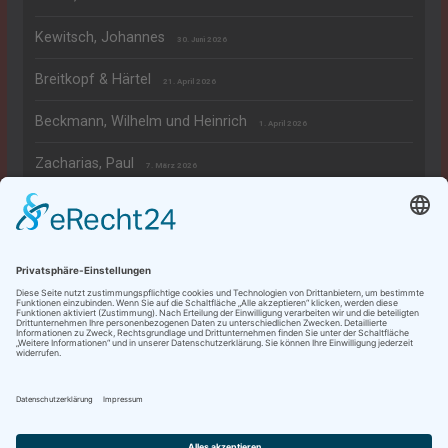
Kewitsch, Johannes
30. Juni 2026
Breitkopf & Härtel
21. April 2026
Beckmann, Wilhelm und Heinrich
1. April 2026
Zacharias, Paul
7. März 2026
Rechtliches
Datenschutzerklärung
Impressum