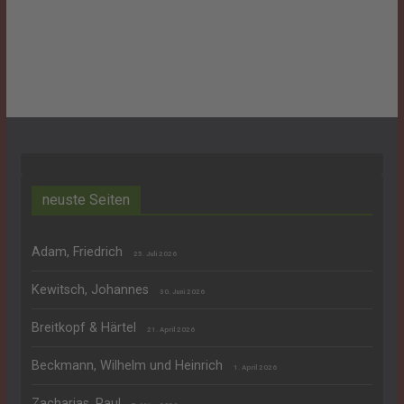
neuste Seiten
Adam, Friedrich
25. Juli 2026
Kewitsch, Johannes
30. Juni 2026
Breitkopf & Härtel
21. April 2026
Beckmann, Wilhelm und Heinrich
1. April 2026
Zacharias, Paul