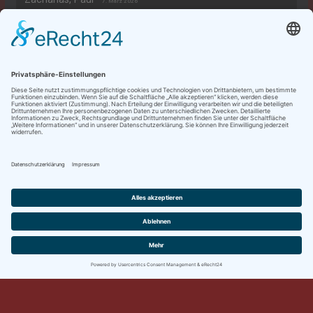
7. März 2026
Rechtliches
Datenschutzerklärung
Impressum
Copyright © 2026
Dieter's Klavierseiten
. Alle Rechte
vorbehalten.
Theme:
ColorMag
von ThemeGrill. Präsentiert von
WordPress
.