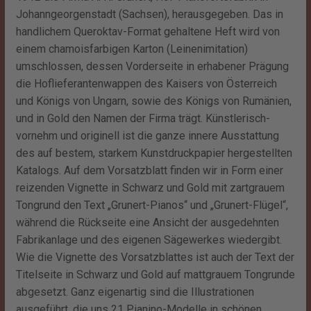
Johanngeorgenstadt (Sachsen), herausgegeben. Das in
handlichem Queroktav-Format gehaltene Heft wird von
einem chamoisfarbigen Karton (Leinenimitation)
umschlossen, dessen Vorderseite in erhabener Prägung
die Hoflieferantenwappen des Kaisers von Österreich
und Königs von Ungarn, sowie des Königs von Rumänien,
und in Gold den Namen der Firma trägt. Künstlerisch-
vornehm und originell ist die ganze innere Ausstattung
des auf bestem, starkem Kunstdruckpapier hergestellten
Katalogs. Auf dem Vorsatzblatt finden wir in Form einer
reizenden Vignette in Schwarz und Gold mit zartgrauem
Tongrund den Text „Grunert-Pianos“ und „Grunert-Flügel“,
während die Rückseite eine Ansicht der ausgedehnten
Fabrikanlage und des eigenen Sägewerkes wiedergibt.
Wie die Vignette des Vorsatzblattes ist auch der Text der
Titelseite in Schwarz und Gold auf mattgrauem Tongrunde
abgesetzt. Ganz eigenartig sind die Illustrationen
ausgeführt, die uns 21 Pianino-Modelle in schönen