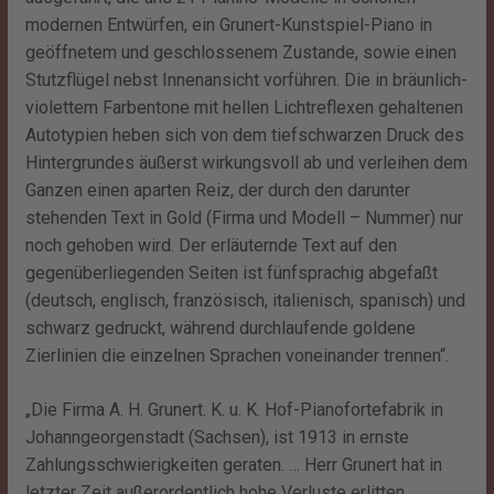
modernen Entwürfen, ein Grunert-Kunstspiel-Piano in
geöffnetem und geschlossenem Zustande, sowie einen
Stutzflügel nebst Innenansicht vorführen. Die in bräunlich-
violettem Farbentone mit hellen Lichtreflexen gehaltenen
Autotypien heben sich von dem tiefschwarzen Druck des
Hintergrundes äußerst wirkungsvoll ab und verleihen dem
Ganzen einen aparten Reiz, der durch den darunter
stehenden Text in Gold (Firma und Modell – Nummer) nur
noch gehoben wird. Der erläuternde Text auf den
gegenüberliegenden Seiten ist fünfsprachig abgefaßt
(deutsch, englisch, französisch, italienisch, spanisch) und
schwarz gedruckt, während durchlaufende goldene
Zierlinien die einzelnen Sprachen voneinander trennen“.
„Die Firma A. H. Grunert. K. u. K. Hof-Pianofortefabrik in
Johanngeorgenstadt (Sachsen), ist 1913 in ernste
Zahlungsschwierigkeiten geraten. … Herr Grunert hat in
letzter Zeit außerordentlich hohe Verluste erlitten,