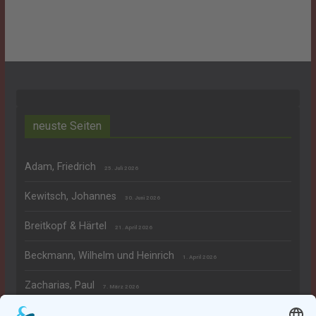
neuste Seiten
Adam, Friedrich
25. Juli 2026
Kewitsch, Johannes
30. Juni 2026
Breitkopf & Härtel
21. April 2026
Beckmann, Wilhelm und Heinrich
1. April 2026
Zacharias, Paul
7. März 2026