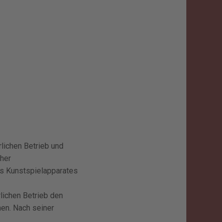
rlichen Betrieb und
cher
des Kunstspielapparates
rlichen Betrieb den
nen. Nach seiner