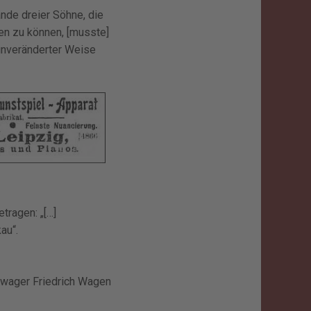
nde dreier Söhne, die
hen zu können, [musste]
 unveränderter Weise
tragen: „[…]
au“.
chwager Friedrich Wagen