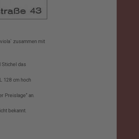
aviola` zusammen mit
 Stichel das
 L 128 cm hoch
er Preislage“ an.
cht bekannt.