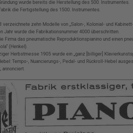
ründung wurde bereits die Herstellung des 500. Instrumentes.
fabrik die Fertigstellung des 1500. Instrumentes.
3 verzeichnete zehn Modelle von „Salon-, Kolonial- und Kabinett
n Jahr wurde die Fabrikationsnummer 4000 überschritten.
 die Firma das pneumatische Reproduktions­pianino und einen pn
la“ (Henkel).
ziger Herbstmesse 1905 wurde ein „ganz [billiger] Klavierkunstsp
 Hebel: Tempo-, Nuancierungs-, Pedal- und Rückroll-Hebel ausgest
 annonciert.