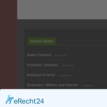
neuste Seiten
Adam, Friedrich
25. Juli 2026
Kewitsch, Johannes
30. Juni 2026
Breitkopf & Härtel
21. April 2026
Beckmann, Wilhelm und Heinrich
1. April 2026
Zacharias, Paul
7. März 2026