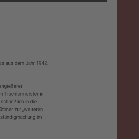
amas aus dem Jahr 1942.
sengießerei
m Tischlermeister in
schließlich in die
üthner zur „weiteren
stständigmachung im