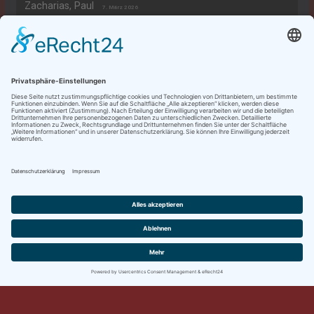
Zacharias, Paul
7. März 2026
Rechtliches
Datenschutzerklärung
Impressum
Copyright © 2026
Dieter's Klavierseiten
. Alle Rechte
vorbehalten.
Theme:
ColorMag
von ThemeGrill. Präsentiert von
WordPress
.