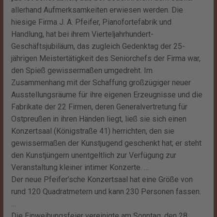
allerhand Aufmerksamkeiten erwiesen werden. Die
hiesige Firma J. A. Pfeifer, Pianofortefabrik und
Handlung, hat bei ihrem Vierteljahrhundert-
Geschäftsjubiläum, das zugleich Gedenktag der 25-
jährigen Meistertätigkeit des Seniorchefs der Firma war,
den Spieß gewissermaßen umgedreht. Im
Zusammenhang mit der Schaffung großzügiger neuer
Ausstellungsräume für ihre eigenen Erzeugnisse und die
Fabrikate der 22 Firmen, deren Generalvertretung für
Ostpreußen in ihren Händen liegt, ließ sie sich einen
Konzertsaal (Königstraße 41) herrichten, den sie
gewissermaßen der Kunstjugend geschenkt hat; er steht
den Kunstjüngern unentgeltlich zur Verfügung zur
Veranstaltung kleiner intimer Konzerte. …
Der neue Pfeifer’sche Konzertsaal hat eine Größe von
rund 120 Quadratmetern und kann 230 Personen fassen.
…
Die Einweihungsfeier vereinigte am Sonntag, den 28.