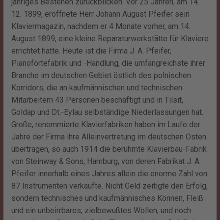
jähriges Bestehen zurückblicken. Vor 25 Jahren, am 14.
12. 1899, eröffnete Herr Johann August Pfeifer sein
Klaviermagazin, nachdem er 4 Monate vorher, am 14.
August 1899, eine kleine Reparaturwerkstätte für Klaviere
errichtet hatte. Heute ist die Firma J. A. Pfeifer,
Pianofortefabrik und -Handlung, die umfangreichste ihrer
Branche im deutschen Gebiet östlich des polnischen
Korridors, die an kaufmännischen und technischen
Mitarbeitern 43 Personen beschäftigt und in Tilsit,
Goldap und Dt.-Eylau selbständige Niederlassungen hat.
Große, renommierte Klavierfabriken haben im Laufe der
Jahre der Firma ihre Alleinvertretung im deutschen Osten
übertragen, so auch 1914 die berühmte Klavierbau-Fabrik
von Steinway & Sons, Hamburg, von deren Fabrikat J. A.
Pfeifer innerhalb eines Jahres allein die enorme Zahl von
87 Instrumenten verkaufte. Nicht Geld zeitigte den Erfolg,
sondern technisches und kaufmännisches Können, Fleiß
und ein unbeirrbares, zielbewußtes Wollen, und noch