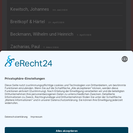
Kewitsch, Johannes
30. Juni 2026
Breitkopf & Härtel
21. April 2026
Beckmann, Wilhelm und Heinrich
1. April 2026
Zacharias, Paul
7. März 2026
Rechtliches
Datenschutzerklärung
Impressum
Copyright © 2026
Dieter's Klavierseiten
. Alle Rechte