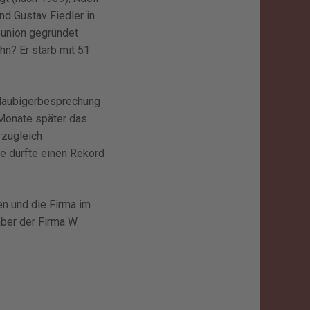
nd Gustav Fiedler in
nounion gegründet
ihn? Er starb mit 51
 Gläubigerbesprechung
 Monate später das
 zugleich
ie dürfte einen Rekord
en und die Firma im
ber der Firma W.