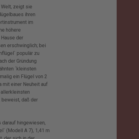
Welt, zeigt sie
lügelbaues ihren
rtinstrument im
ine höhere
m Hause der
en erschwinglich; bei
flügel` populär zu
ach der Gründung
hnten ´kleinsten
malig ein Flügel von 2
a mit einer Neuheit auf
allerkleinsten
 beweist, daß der
 darauf hingewiesen,
l` (Modell A 7), 1,41 m
, der sich in der