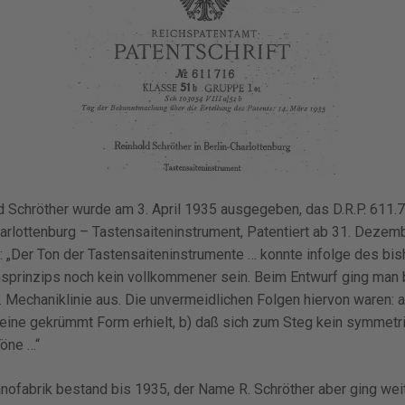
d Schröther wurde am 3. April 1935 ausgegeben, das D.R.P. 611.7
harlottenburg – Tastensaiteninstrument, Patentiert ab 31. Dezem
ft: „Der Ton der Tastensaiteninstrumente … konnte infolge des bi
sprinzips noch kein vollkommener sein. Beim Entwurf ging man b
Mechaniklinie aus. Die unvermeidlichen Folgen hiervon waren: a
ine gekrümmt Form erhielt, b) daß sich zum Steg kein symmetr
Töne …“
nofabrik bestand bis 1935, der Name R. Schröther aber ging weit