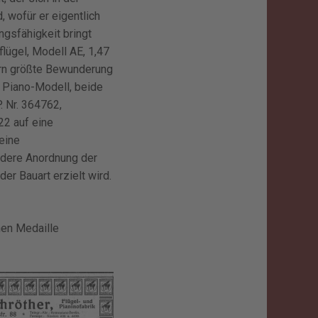
 wofür er eigentlich
ngsfähigkeit bringt
flügel, Modell AE, 1,47
bern größte Bewunderung
n Piano-Modell, beide
. Nr. 364762,
2 auf eine
 eine
ndere Anordnung der
r Bauart erzielt wird.
nen Medaille