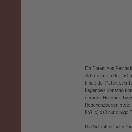
Ein Patent von Reinhol
Schroether in Berlin-C
Inhalt der Patentschri
liegenden Konstruktion
geraden Hammer- bzw. 
Resonanzboden stets e
ließ, c) daß nur einige 
Die Schröther´sche Pia