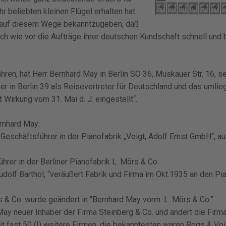
hr beliebten kleinen Flügel erhalten hat.
s, auf diesem Wege bekanntzugeben, daß
ch wie vor die Aufträge ihrer deutschen Kundschaft schnell und
hren, hat Herr Bernhard May in Berlin SO 36, Muskauer Str. 16, se
er in Berlin 39 als Reisevertreter für Deutschland und das umli
 Wirkung vom 31. Mai d. J. eingestellt“.
rnhard May:
 Geschäftsführer in der Pianofabrik „Voigt, Adolf Ernst GmbH“, a
hrer i
n der Berliner Pianofabrik L. Mörs & Co.
Rudolf Barthol, “veräußert Fabrik und Firma im Okt.1935 an den Pi
s & Co. wurde geändert in “Bernhard May vorm. L. Mörs & Co.”.
ay neuer Inhaber der Firma Steinberg & Co. und ändert die Firm
eit fast 50 (!) weitere Firmen, die bekanntesten waren Bogs & Voi