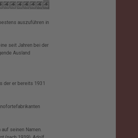
 bestens auszuführen in
ine seit Jahren bei der
egende Ausland
us der er bereits 1931
anofortefabrikanten
a auf seinen Namen.
gt (nach 1939), Adolf