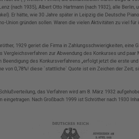
enz (nach 1935), Albert Otto Hartmann (nach 1932), alle Berlin, u
nkel). Er hätte, wie 30 Jahre später in Leipzig die Deutsche Pia
no-Union gründen sollen. Waren die vielen Aktivitäten zu viel für 
röther, 1929 geriet die Firma in Zahlungsschwierigkeiten, eine
 das Vergleichsverfahren zur Abwendung des Konkurses und paar
 Beendigung des Konkursverfahrens „erfolgt jetzt die erste und
e von 0,78%! diese `stattliche` Quote ist ein Zeichen der Zeit; s
 Schlußverteilung, das Verfahren wird am 8. März 1932 aufgehob
n eingetragen. Nach Großbach 1999 ist Schröther nach 1930 Inha