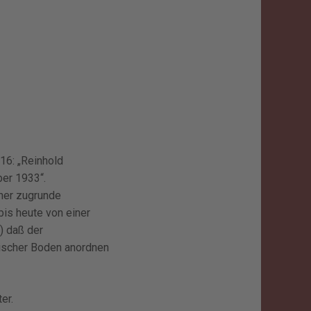
16: „Reinhold
ber 1933“.
sher zugrunde
is heute von einer
) daß der
ischer Boden anordnen
er.