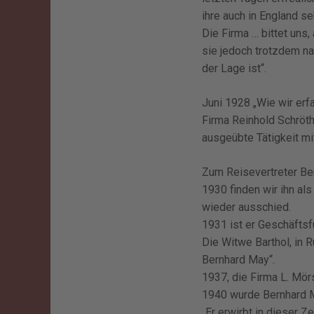
ihre auch in England se
Die Firma … bittet un
sie jedoch trotzdem na
der Lage ist“.
Juni 1928 „Wie wir erfa
Firma Reinhold Schröth
ausgeübte Tätigkeit mit
Zum Reisevertreter Be
1930 finden wir ihn als
wieder ausschied.
1931 ist er Geschäftsfü
Die Witwe Barthol, in 
Bernhard May“.
1937, die Firma L. Mör
1940 wurde Bernhard M
„Er erwirbt in dieser Z