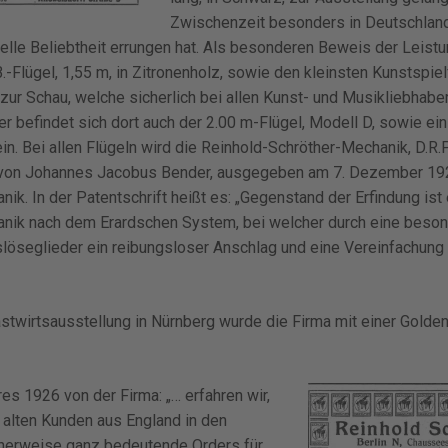
Zwischenzeit besonders in Deutschland,
elle Beliebtheit errungen hat. Als besonderen Beweis der Leistu
.-Flügel, 1,55 m, in Zitronenholz, sowie den kleinsten Kunstspiel
 zur Schau, welche sicherlich bei allen Kunst- und Musikliebha
r befindet sich dort auch der 2.00 m-Flügel, Modell D, sowie ei
in. Bei allen Flügeln wird die Reinhold-Schröther-Mechanik, D.R.P
 von Johannes Jacobus Bender, ausgegeben am 7. Dezember 192
ik. In der Patentschrift heißt es: „Gegenstand der Erfindung ist
anik nach dem Erardschen System, bei welcher durch eine beso
öseglieder ein reibungsloser Anschlag und eine Vereinfachung de
stwirtsausstellung in Nürnberg wurde die Firma mit einer Golde
s 1926 von der Firma: „… erfahren wir,
 alten Kunden aus England in den
icherweise ganz bedeutende Orders für