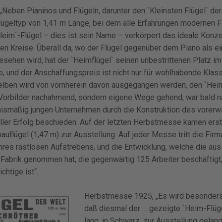
Neben Pianinos und Flügeln, darunter den `Kleinsten Flügel` der 
lügeltyp von 1,41 m Länge, bei dem alle Erfahrungen modernen F
Heim`-Flügel – dies ist sein Name – verkörpert das ideale Konze
hen Kreise. Überall da, wo der Flügel gegenüber dem Piano als e
sehen wird, hat der `Heimflügel` seinen unbestrittenen Platz i
, und der Anschaffungspreis ist nicht nur für wohlhabende Klass
lben wird von vornherein davon ausgegangen werden, den `Heim
Vorbilder nachahmend, sondern eigene Wege gehend, war bald n
nismäßig jungen Unternehmen durch die Konstruktion des vorerwä
oller Erfolg beschieden. Auf der letzten Herbstmesse kamen erst
auflügel (1,47 m) zur Ausstellung. Auf jeder Messe tritt die Firm
ihres rastlosen Aufstrebens, und die Entwicklung, welche die aus 
Fabrik genommen hat, die gegenwärtig 125 Arbeiter beschäftigt,
chtige ist“.
Herbstmesse 1925, „Es wird besonders
daß diesmal der … gezeigte `Heim-Flüge
lang, in Schwarz, zur Ausstellung gelangt