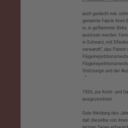
auch gedacht war, schn
genannte Fabrik ihren B
m, in geflammter Birke
auslösen werden. Ferne
in Schwarz, mit Elfenbe
verwandt“, das Patent
Flügelrepetitionsmechan
Flügelrepetitionsmech
Stoßzunge und der Ausl
…“
1926, zur Koch- und Ga
ausgezeichnet.
Gute Meldung des Jahre
daß dieselbe von ihren
letzten Tagen erfreul