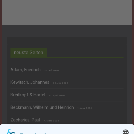
neuste Seiten
Adam, Friedrich
25. Juli 2026
Kewitsch, Johannes
30. Juni 2026
Breitkopf & Härtel
21. April 2026
Beckmann, Wilhelm und Heinrich
1. April 2026
Zacharias, Paul
7. März 2026