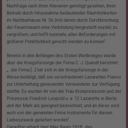
Nachfrage nach ihren Klavieren genötigt gesehen, ihren
Betrieb durch Hinzunahme bedeutender Räumlichkeiten
im Nachbarhause Nr. 56 (mit denen durch Durchbrechung
der Feuermauern eine Verbindung hergestellt wurde) zu
vergrößern, und hofft nunmehr, allen Anforderungen mit
größerer Pünktlichkeit gerecht werden zu können“.
Bereits in den Anfängen des Ersten Weltkrieges wurde
über die Kriegsfürsorge der Firma C. J. Quandt berichtet:
„…die Firma […] hat sich in der Kriegsfürsorge in der
Weise betätigt, daß sie verschiedenen Lazaretten Pianos
zur Unterhaltung genesender Verwundeter zur Verfügung
stellte. Es wurden ihr von der Frau Kronprinzessin und der
Prinzessin Friedrich Leopold u. a. 12 Lazarette in Berlin
und der Mark als geeignet bezeichnet, und an diese sind
auch von der genannten Firma Instrumente für diesen
Liebeszweck geliefert worden“.
Daraufhin erhielt Herr Max Baum 1918 „das