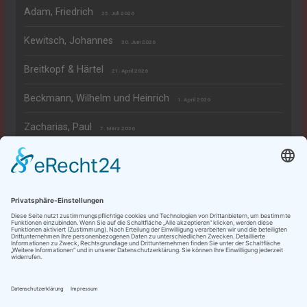
Adam, Friedrich
25. Juli 2026
Kewitsch, Johannes
30. Juni 2026
Breitkopf & Härtel
21. April 2026
Beckmann, Wilhelm und Heinrich
1. April 2026
Zacharias, Paul
7. März 2026
Rechtliches
Datenschutzerklärung
Impressum