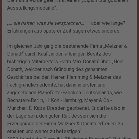
Die Firma wurde geehrt mit einem „Diplom zur goldenen
Ausstellungsmedaille“.
„
… sie halten, was sie versprechen…“
– aber wie lange?
Erfahrungen aus späterer Zeit sagen etwas anderes.
Im gleichen Jahr ging die bestehende Firma „Melzner &
Donath“ durch Kauf „in den alleinigen Besitz des
bisherigen Mitarbeiters Herrn Max Donath“ über. „Herr
Donath, welcher nach Gründung des genannten
Geschäftes bei den Herren Flemming & Melzner das
Fach gründlich erlernte, hat dann in ersten und
angesehenen Pianoforte-Fabriken Deutschlands, wie
Bechstein-Berlin, H. Kohl-Hamburg, Mayer & Co.-
München, E. Kaps-Dresden gearbeitet. Er dürfte also in
der Lage sein, den guten Ruf, dessen sich die
Erzeugnisse der Firma Melzner & Donath erfreuen, zu
erhalten und weiter zu befestigen“.