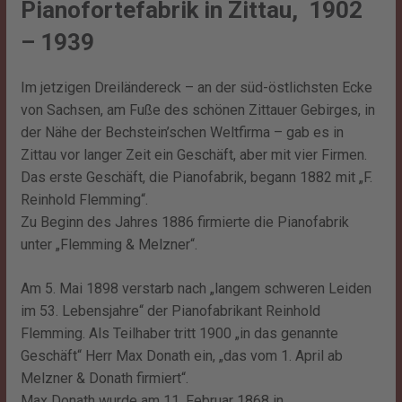
Pianofortefabrik in Zittau, 1902
– 1939
Im jetzigen Dreiländereck – an der süd-östlichsten Ecke
von Sachsen, am Fuße des schönen Zittauer Gebirges, in
der Nähe der Bechstein’schen Weltfirma – gab es in
Zittau vor langer Zeit ein Geschäft, aber mit vier Firmen.
Das erste Geschäft, die Pianofabrik, begann 1882 mit „F.
Reinhold Flemming“.
Zu Beginn des Jahres 1886 firmierte die Pianofabrik
unter „Flemming & Melzner“.
Am 5. Mai 1898 verstarb nach „langem schweren Leiden
im 53. Lebensjahre“ der Pianofabrikant Reinhold
Flemming. Als Teilhaber tritt 1900 „in das genannte
Geschäft“ Herr Max Donath ein, „das vom 1. April ab
Melzner & Donath firmiert“.
Max Donath wurde am 11. Februar 1868 in