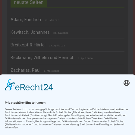
neuste Seiten
Adam, Friedrich
25. Juli 2026
Kewitsch, Johannes
30. Juni 2026
Breitkopf & Härtel
21. April 2026
Beckmann, Wilhelm und Heinrich
1. April 2026
Zacharias, Paul
7. März 2026
Rechtliches
Datenschutzerklärung
Impressum