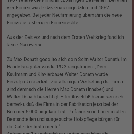
1907 feierte die Firma ihr „25jähriges Bestehen“. Bei allen
vier Firmen wurde das Gründungsdatum mit 1882
angegeben. Bei jeder Neufirmierung übernahm die neue
Firma die bisherigen Firmenrechte.
Aus der Zeit vor und nach dem Ersten Weltkrieg fand ich
keine Nachweise.
Zu Max Donath gesellte sich sein Sohn Walter Donath. Im
Handelsregister wurde 1923 eingetragen: „Dem
Kaufmann und Klavierbauer Walter Donath wurde
Einzelprokura erteilt. Zur alleinigen Vertretung der Firma
sind demnach die Herren Max Donath (Inhaber) und
Walter Donath berechtigt. – Im Anschluß hieran sei noch
bemerkt, daß die Firma in der Fabrikation jetzt bei der
Nummer 5.000 angelangt ist. Umfangreiche Lager in allen
Bestandteilen und ausgesuchte Holzpflege bürgen für
die Güte der Instrumente“.