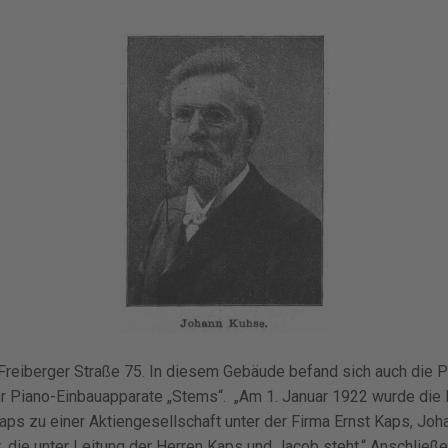
Freiberger Straße 75. In diesem Gebäude befand sich auch die P
ür Piano-Einbauapparate „Stems“. „Am 1. Januar 1922 wurde die 
ps zu einer Aktiengesellschaft unter der Firma Ernst Kaps, Joh
gt, die unter Leitung der Herren Kaps und Jacob steht.“ Anschli