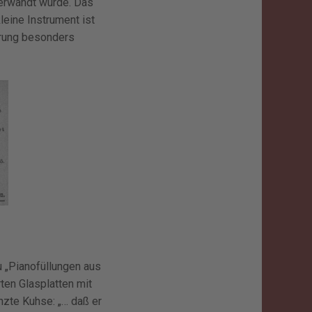
verwandt wurde. Das
eine Instrument ist
irung besonders
u „Pianofüllungen aus
ten Glasplatten mit
zte Kuhse: „… daß er