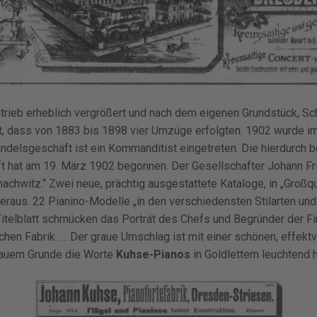
rieb erheblich vergrößert und nach dem eigenen Grundstück, Sch
ist, dass von 1883 bis 1898 vier Umzüge erfolgten. 1902 wurde i
andelsgeschäft ist ein Kommanditist eingetreten. Die hierdurch 
 hat am 19. März 1902 begonnen. Der Gesellschafter Johann Fr
hachwitz.“ Zwei neue, prächtig ausgestattete Kataloge, in „Großq
raus. 22 Pianino-Modelle „in den verschiedensten Stilarten und
Titelblatt schmücken das Porträt des Chefs und Begründer der F
hen Fabrik. … Der graue Umschlag ist mit einer schönen, effektv
lauem Grunde die Worte
Kuhse-Pianos
in Goldlettern leuchtend h