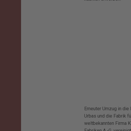
Erneuter Umzug in die 
Urbas und die Fabrik f
weltbekannten Firma Ka
Fabriken A.-G. vereini