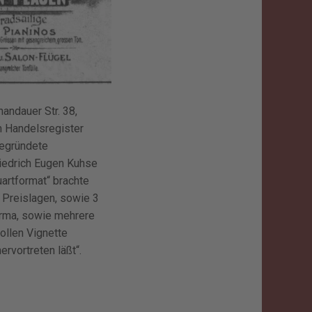
andauer Str. 38,
m Handelsregister
begründete
iedrich Eugen Kuhse
uartformat“ brachte
 Preislagen, sowie 3
irma, sowie mehrere
ollen Vignette
ervortreten läßt“.