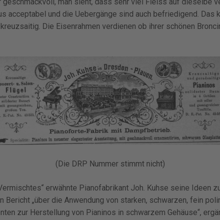
hr geschmackvoll, man sieht, dass sehr viel Fleiss auf dieselbe 
s acceptabel und die Uebergänge sind auch befriedigend. Das kl
 kreuzsaitig. Die Eisenrahmen verdienen ob ihrer schönen Bronc
(Die DRP Nummer stimmt nicht)
„Vermischtes“ erwähnte Pianofabrikant Joh. Kuhse seine Ideen z
in Bericht „über die Anwendung von starken, schwarzen, fein polir
ten zur Herstellung von Pianinos in schwarzem Gehäuse“, ergän