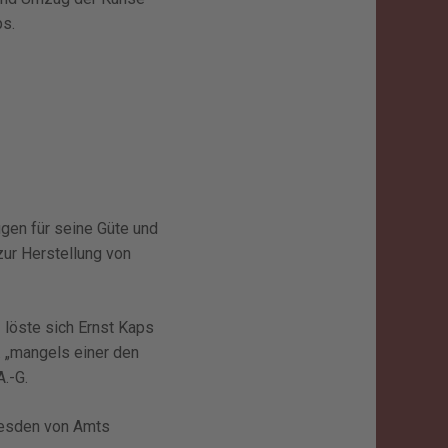
ps.
gen für seine Güte und
zur Herstellung von
löste sich Ernst Kaps
 „mangels einer den
.-G.
Dresden von Amts