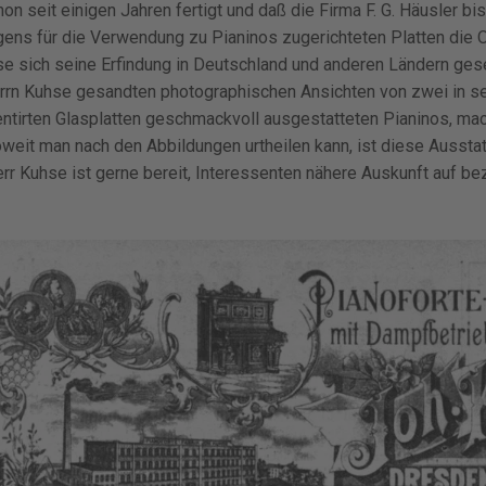
n seit einigen Jahren fertigt und daß die Firma F. G. Häusler bish
gens für die Verwendung zu Pianinos zugerichteten Platten die
e sich seine Erfindung in Deutschland und anderen Ländern gese
errn Kuhse gesandten photographischen Ansichten von zwei in se
entirten Glasplatten geschmackvoll ausgestatteten Pianinos, mac
oweit man nach den Abbildungen urtheilen kann, ist diese Ausst
rr Kuhse ist gerne bereit, Interessenten nähere Auskunft auf be