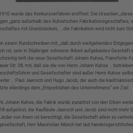
1910 wurde das Konkursverfahren eröffnet. Die Ursachen „dies
en „ganz außerhalb des Kuhse’schen Fabrikationsgeschäftes, si
schäftes mit Grundstücken; … die Fabrikation wird nicht zum Sti
te in einem Rundschreiben mit, „daß durch weitgehendes Entgeg
ch ist, sein in 36jähriger schwerer Arbeit aufgebautes Geschäft 
eichzeitig teilt die neue Gesellschaft Johann Kuhse, Pianoforte-F
uer Str. 38, mit, daß sie die von Herrn Johann Kuhse … betriebe
schäftsführer und Gesellschafter sind außer Herrn Kuhse selbs
beiter … Paul Jaensch und Hugo Jacob, der auch die kaufmännisc
tzte allerdings dem „Emporblühen des Unternehmens“ ein Ziel.
b Johann Kuhse, die Fabrik wurde zunächst von den Erben weite
8 aufgelöst, die Kaufleute Jaensch und Jacob sind nicht mehr G
Jeder von ihnen ist berechtigt, die Gesellschaft allein zu vertre
esellschaft, Herr Maximilian Münch hat laut handelsgerichtlicher