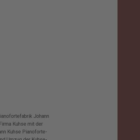
ianofortefabrik Johann
Firma Kuhse mit der
ann Kuhse Pianoforte-
eßend Umzug der Kuhse-