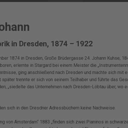
Johann
rik in Dresden, 1874 – 1922
ber 1874 in Dresden, Große Brüdergasse 24. Johann Kuhse, 18
oren, erlernte in Stargard bei einem Meister die „Instrumentenma
enntnisse, ging anschließend nach Dresden und machte sich mit 
 später trennte er sich von seinem Teilhaber und führte das Gesch
en, „siedelte das Unternehmen nach Dresden-Löbtau über, wo e
den sich in den Dresdner Adressbüchern keine Nachweise.
ung von Amsterdam“ 1883 „finden sich zwei Pianinos in schwarz