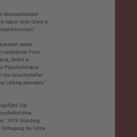
es überraschenden
e haben ihren Grund in
llstand kommen.“
enkommen seiner
in veränderter Form
abrik, GmbH in
ne Pianofortefabrik
t die Gesellschafter
he Leitung übernahm.“
rgeführt. Die
eschäftsführer,
ten.“ 1919: Gründung
 Eintragung die Firma