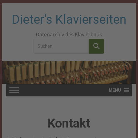
Zum
Dieter's Klavierseiten
Inhalt
Datenarchiv des Klavierbaus
springen
MENU
Kontakt