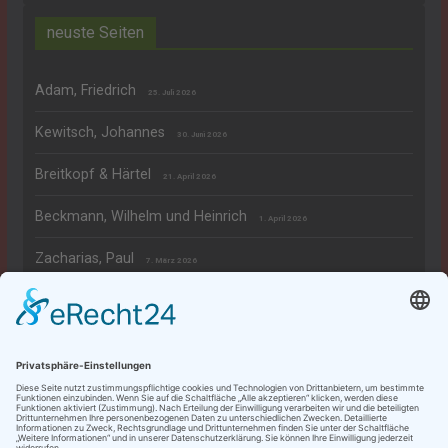
neuste Seiten
Adam, Friedrich
25. Juli 2026
Kewitsch, Johannes
30. Juni 2026
Breitkopf & Härtel
21. April 2026
Beckmann, Wilhelm und Heinrich
1. April 2026
Zacharias, Paul
7. März 2026
Rechtliches
Datenschutzerklärung
Impressum