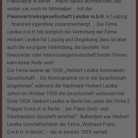
Pianofabrik in Berlin … macht darauf aufmerksam, daß
weder sie, noch ihr Mitinhaber … mit der
Pianovertriebsgesellschaft Leutke m.b.H.
in Leipzig
… finanziell irgendwie zusammenhängt. … Die Firma
Leutke m.b.H. hat lediglich die Vertretung der Firma
Herbert Leutke für Leipzig und Umgebung; dies ist aber
auch die einzigste Verbindung, die besteht. Von
finanzieller oder Interessengemeinschaft beider Firmen
kann keine Rede sein“.
Die Firma lautete ab 1928: „Herbert Leutke Kommandit-
Gesellschaft … Ein Kommanditist ist in die Gesellschaft
eingetreten“, während der Kaufmann Herbert Leutke
schon im Oktober 1928 die Gesellschaft verlassen hat.
Ende 1928: Herbert Leutke in Berlin hat „unter der Firma E.
Popper G.m.b.H. in Berlin … ein Piano-Groß- und
Kleinhandels-Geschäft errichtet“. Außerdem war Herbert
Leutke Geschäftsführer der Firma „Waltraud-Piano
G.m.b.H. in Berlin“, – die er bereits 1929 verließ.