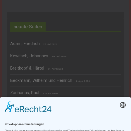
neuste Seiten
Adam, Friedrich
25. Juli 2026
Kewitsch, Johannes
30. Juni 2026
Breitkopf & Härtel
21. April 2026
Beckmann, Wilhelm und Heinrich
1. April 2026
Zacharias, Paul
7. März 2026
Rechtliches
Datenschutzerklärung